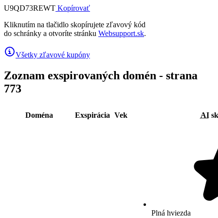
U9QD73REWT
Kopírovať
Kliknutím na tlačidlo skopírujete zľavový kód
do schránky a otvoríte stránku
Websupport.sk
.
Všetky zľavové kupóny
Zoznam exspirovaných domén - strana
773
Doména
Exspirácia
Vek
AI
sk
Plná hviezda