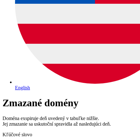
English
Zmazané domény
Doména exspiruje deň uvedený v tabuľke nižšie.
Jej zmazanie sa uskutoční spravidla až nasledujúci deň.
Kľúčové slovo