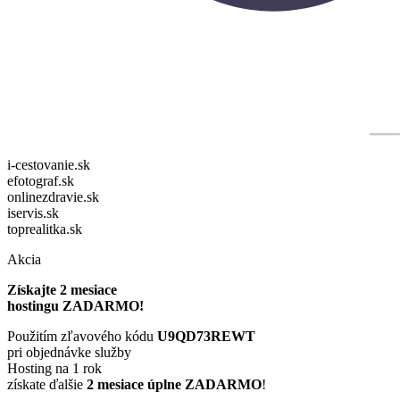
i-cestovanie.sk
efotograf.sk
onlinezdravie.sk
iservis.sk
toprealitka.sk
Akcia
Získajte 2 mesiace
hostingu ZADARMO!
Použitím zľavového kódu
U9QD73REWT
pri objednávke služby
Hosting na 1 rok
získate ďalšie
2 mesiace úplne ZADARMO
!