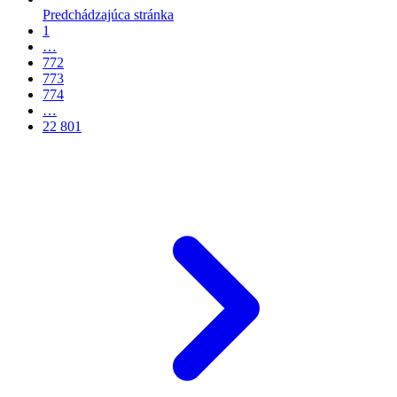
Predchádzajúca stránka
1
…
772
773
774
…
22 801