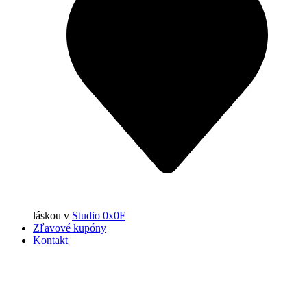
láskou
v
Studio 0x0F
Zľavové kupóny
Kontakt