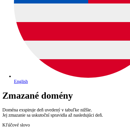
English
Zmazané domény
Doména exspiruje deň uvedený v tabuľke nižšie.
Jej zmazanie sa uskutoční spravidla až nasledujúci deň.
Kľúčové slovo