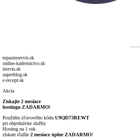
topautoservis.sk
online-kadernictvo.sk
iservis.sk
superblog.sk
e-recept.sk
Akcia
Získajte 2 mesiace
hostingu ZADARMO!
Použitím zľavového kódu
U9QD73REWT
pri objednávke služby
Hosting na 1 rok
získate ďalšie
2 mesiace úplne ZADARMO
!