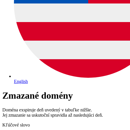
English
Zmazané domény
Doména exspiruje deň uvedený v tabuľke nižšie.
Jej zmazanie sa uskutoční spravidla až nasledujúci deň.
Kľúčové slovo