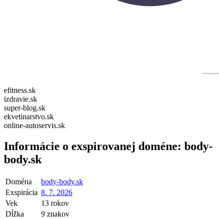
efitness.sk
izdravie.sk
super-blog.sk
ekvetinarstvo.sk
online-autoservis.sk
Informácie o exspirovanej doméne:
body-
body.sk
Doména
body-body.sk
Exspirácia
8. 7. 2026
Vek
13 rokov
Dĺžka
9 znakov