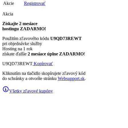
Akcie
Registrovať
Akcia
Získajte 2 mesiace
hostingu ZADARMO!
Použitím zľavového kódu
U9QD73REWT
pri objednávke služby
Hosting na 1 rok
získate ďalšie
2 mesiace úplne ZADARMO
!
U9QD73REWT
Kopírovať
Kliknutím na tlačidlo skopírujete zľavový kód
do schránky a otvoríte stránku
Websupport.sk
.
Všetky zľavové kupóny