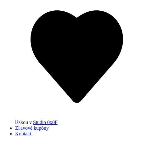
láskou
v
Studio 0x0F
Zľavové kupóny
Kontakt