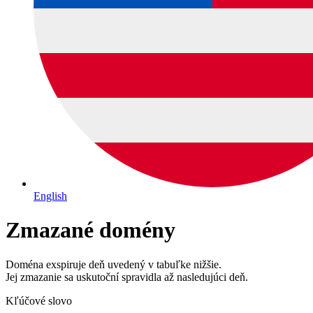
English
Zmazané domény
Doména exspiruje deň uvedený v tabuľke nižšie.
Jej zmazanie sa uskutoční spravidla až nasledujúci deň.
Kľúčové slovo