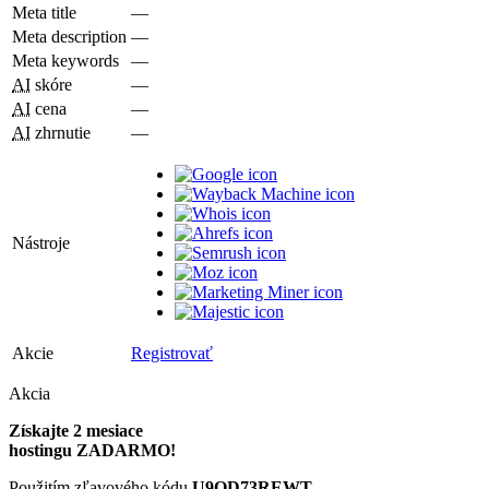
Meta title
—
Meta description
—
Meta keywords
—
AI
skóre
—
AI
cena
—
AI
zhrnutie
—
Nástroje
Akcie
Registrovať
Akcia
Získajte 2 mesiace
hostingu ZADARMO!
Použitím zľavového kódu
U9QD73REWT