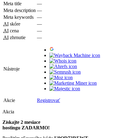
Meta title
—
Meta description
—
Meta keywords
—
AI
skóre
—
AI
cena
—
AI
zhrnutie
—
Nástroje
Akcie
Registrovať
Akcia
Získajte 2 mesiace
hostingu ZADARMO!