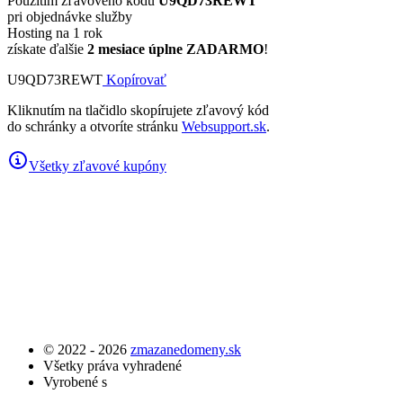
Použitím zľavového kódu
U9QD73REWT
pri objednávke služby
Hosting na 1 rok
získate ďalšie
2 mesiace úplne ZADARMO
!
U9QD73REWT
Kopírovať
Kliknutím na tlačidlo skopírujete zľavový kód
do schránky a otvoríte stránku
Websupport.sk
.
Všetky zľavové kupóny
© 2022 - 2026
zmazanedomeny.sk
Všetky práva vyhradené
Vyrobené s