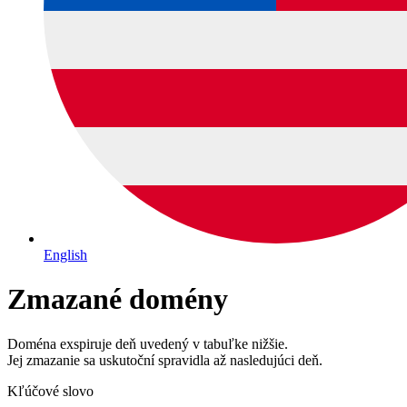
English
Zmazané domény
Doména exspiruje deň uvedený v tabuľke nižšie.
Jej zmazanie sa uskutoční spravidla až nasledujúci deň.
Kľúčové slovo