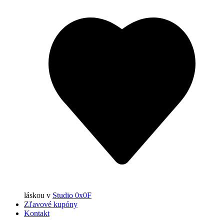
láskou
v
Studio 0x0F
Zľavové kupóny
Kontakt