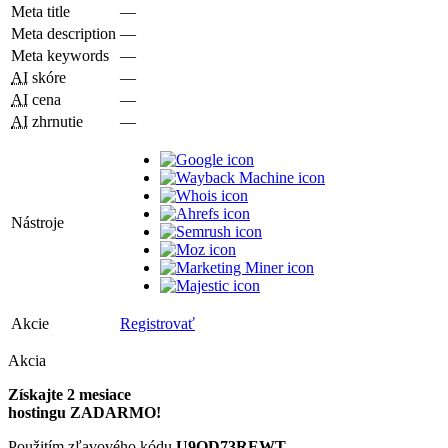
Meta title
—
Meta description
—
Meta keywords
—
AI
skóre
—
AI
cena
—
AI
zhrnutie
—
Nástroje
Akcie
Registrovať
Akcia
Získajte 2 mesiace
hostingu ZADARMO!
Použitím zľavového kódu
U9QD73REWT