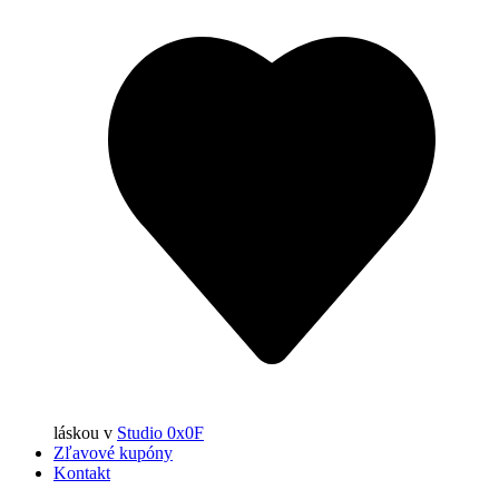
láskou
v
Studio 0x0F
Zľavové kupóny
Kontakt