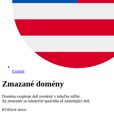
English
Zmazané domény
Doména exspiruje deň uvedený v tabuľke nižšie.
Jej zmazanie sa uskutoční spravidla až nasledujúci deň.
Kľúčové slovo