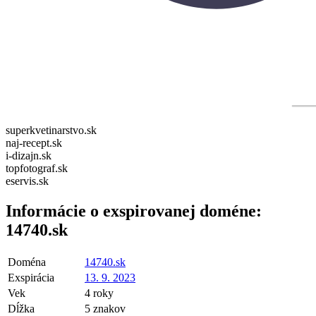
superkvetinarstvo.sk
naj-recept.sk
i-dizajn.sk
topfotograf.sk
eservis.sk
Informácie o exspirovanej doméne:
14740.sk
Doména
14740.sk
Exspirácia
13. 9. 2023
Vek
4 roky
Dĺžka
5 znakov