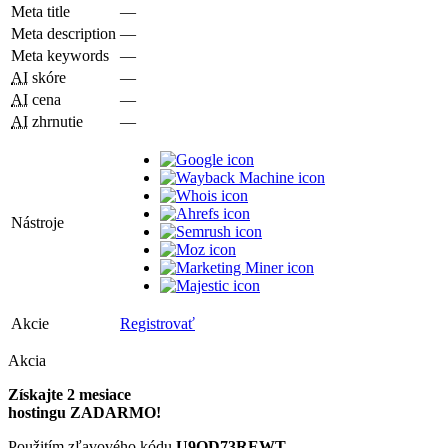
Meta title
—
Meta description
—
Meta keywords
—
AI
skóre
—
AI
cena
—
AI
zhrnutie
—
Nástroje
Akcie
Registrovať
Akcia
Získajte 2 mesiace
hostingu ZADARMO!
Použitím zľavového kódu
U9QD73REWT