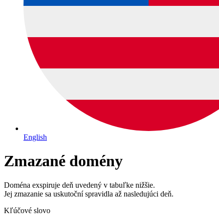
English
Zmazané domény
Doména exspiruje deň uvedený v tabuľke nižšie.
Jej zmazanie sa uskutoční spravidla až nasledujúci deň.
Kľúčové slovo