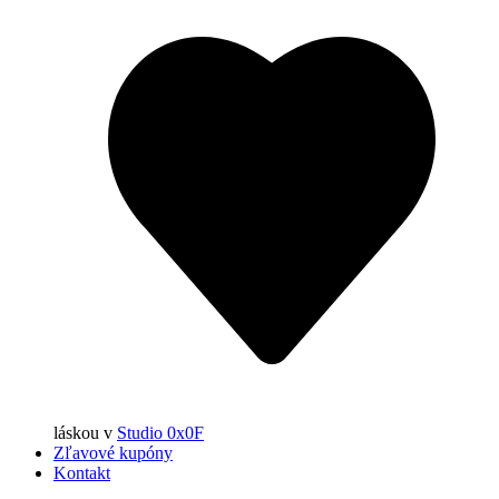
láskou
v
Studio 0x0F
Zľavové kupóny
Kontakt