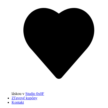
láskou
v
Studio 0x0F
Zľavové kupóny
Kontakt