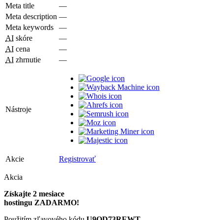
Meta title
—
Meta description
—
Meta keywords
—
AI
skóre
—
AI
cena
—
AI
zhrnutie
—
Nástroje
Akcie
Registrovať
Akcia
Získajte 2 mesiace
hostingu ZADARMO!
Použitím zľavového kódu
U9QD73REWT