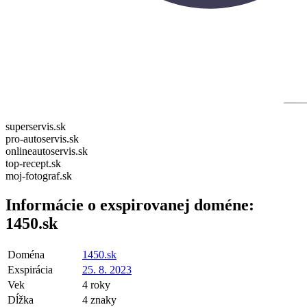
superservis.sk
pro-autoservis.sk
onlineautoservis.sk
top-recept.sk
moj-fotograf.sk
Informácie o exspirovanej doméne:
1450.sk
Doména
1450.sk
Exspirácia
25. 8. 2023
Vek
4 roky
Dĺžka
4 znaky