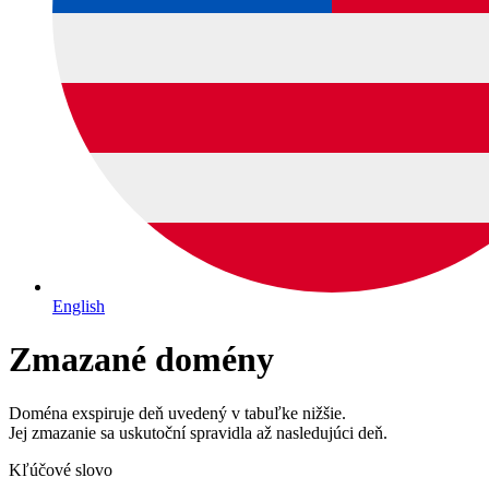
English
Zmazané domény
Doména exspiruje deň uvedený v tabuľke nižšie.
Jej zmazanie sa uskutoční spravidla až nasledujúci deň.
Kľúčové slovo