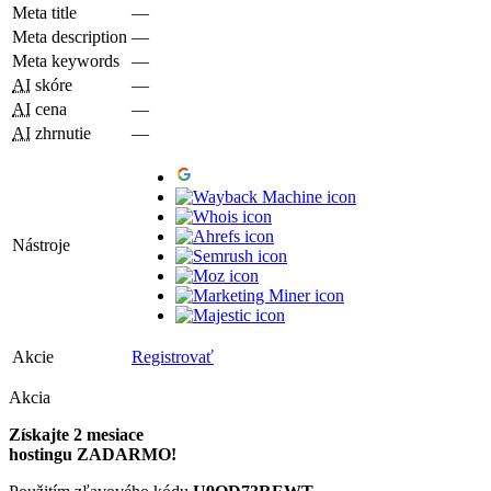
Meta title
—
Meta description
—
Meta keywords
—
AI
skóre
—
AI
cena
—
AI
zhrnutie
—
Nástroje
Akcie
Registrovať
Akcia
Získajte 2 mesiace
hostingu ZADARMO!