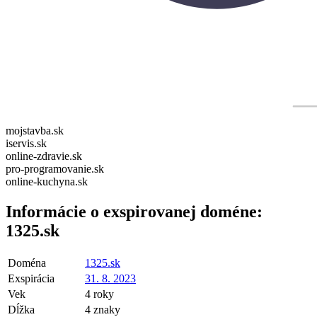
mojstavba.sk
iservis.sk
online-zdravie.sk
pro-programovanie.sk
online-kuchyna.sk
Informácie o exspirovanej doméne:
1325.sk
Doména
1325.sk
Exspirácia
31. 8. 2023
Vek
4 roky
Dĺžka
4 znaky