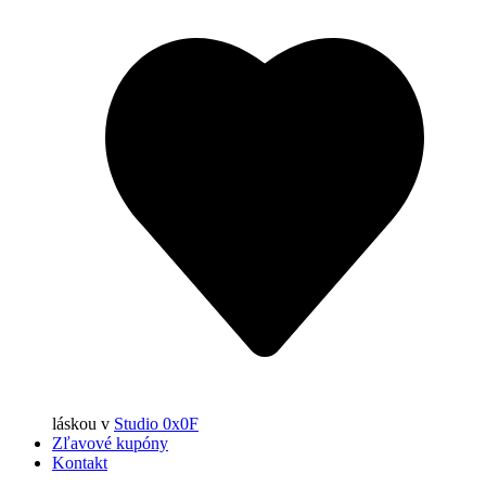
láskou
v
Studio 0x0F
Zľavové kupóny
Kontakt