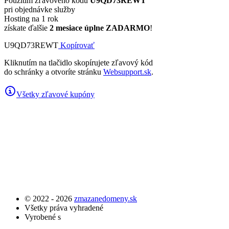
Použitím zľavového kódu
U9QD73REWT
pri objednávke služby
Hosting na 1 rok
získate ďalšie
2 mesiace úplne ZADARMO
!
U9QD73REWT
Kopírovať
Kliknutím na tlačidlo skopírujete zľavový kód
do schránky a otvoríte stránku
Websupport.sk
.
Všetky zľavové kupóny
© 2022 - 2026
zmazanedomeny.sk
Všetky práva vyhradené
Vyrobené s