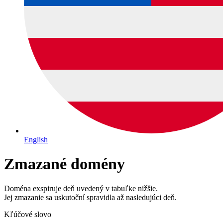
English
Zmazané domény
Doména exspiruje deň uvedený v tabuľke nižšie.
Jej zmazanie sa uskutoční spravidla až nasledujúci deň.
Kľúčové slovo