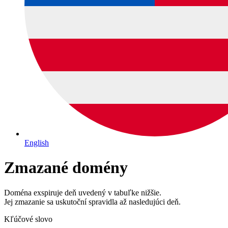
English
Zmazané domény
Doména exspiruje deň uvedený v tabuľke nižšie.
Jej zmazanie sa uskutoční spravidla až nasledujúci deň.
Kľúčové slovo