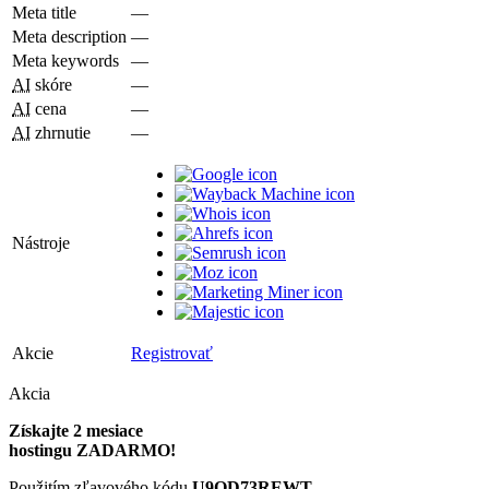
Meta title
—
Meta description
—
Meta keywords
—
AI
skóre
—
AI
cena
—
AI
zhrnutie
—
Nástroje
Akcie
Registrovať
Akcia
Získajte 2 mesiace
hostingu ZADARMO!
Použitím zľavového kódu
U9QD73REWT