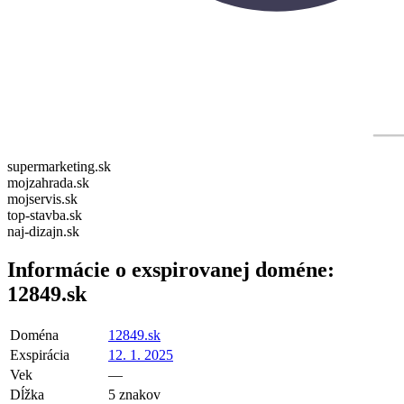
supermarketing.sk
mojzahrada.sk
mojservis.sk
top-stavba.sk
naj-dizajn.sk
Informácie o exspirovanej doméne:
12849.sk
Doména
12849.sk
Exspirácia
12. 1. 2025
Vek
—
Dĺžka
5 znakov