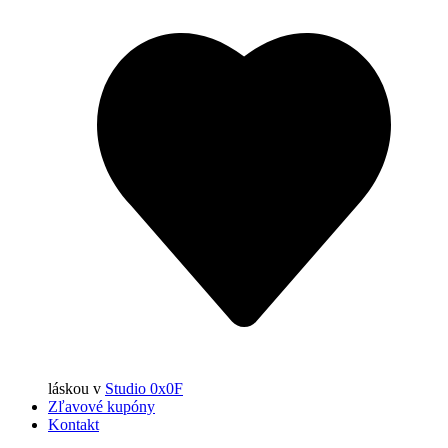
láskou
v
Studio 0x0F
Zľavové kupóny
Kontakt