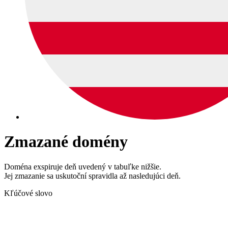
Zmazané domény
Doména exspiruje deň uvedený v tabuľke nižšie.
Jej zmazanie sa uskutoční spravidla až nasledujúci deň.
Kľúčové slovo