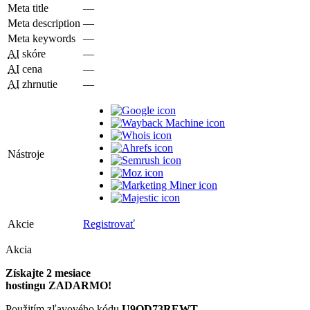
Meta title
—
Meta description
—
Meta keywords
—
AI
skóre
—
AI
cena
—
AI
zhrnutie
—
Nástroje
Akcie
Registrovať
Akcia
Získajte 2 mesiace
hostingu ZADARMO!
Použitím zľavového kódu
U9QD73REWT