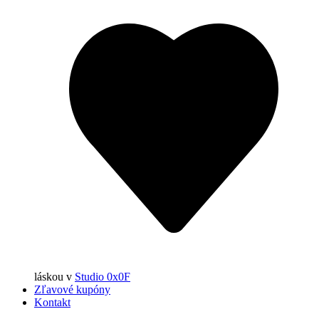
láskou
v
Studio 0x0F
Zľavové kupóny
Kontakt