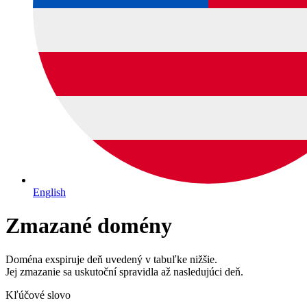
English
Zmazané domény
Doména exspiruje deň uvedený v tabuľke nižšie.
Jej zmazanie sa uskutoční spravidla až nasledujúci deň.
Kľúčové slovo