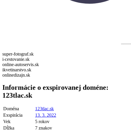
super-fotograf.sk
i-cestovanie.sk
online-autoservis.sk
ikvetinarstvo.sk
onlinedizajn.sk
Informácie o exspirovanej doméne:
123tlac.sk
Doména
123tlac.sk
Exspirácia
13. 3. 2022
Vek
5 rokov
Dĺžka
7 znakov