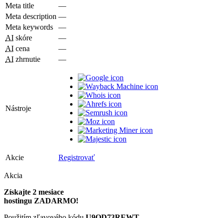
Meta title
—
Meta description
—
Meta keywords
—
AI
skóre
—
AI
cena
—
AI
zhrnutie
—
Nástroje
Akcie
Registrovať
Akcia
Získajte 2 mesiace
hostingu ZADARMO!
Použitím zľavového kódu
U9QD73REWT