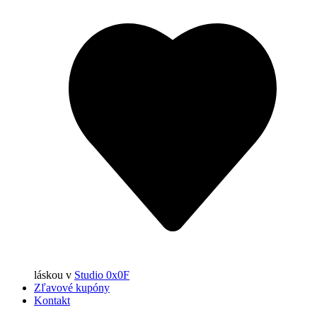
láskou
v
Studio 0x0F
Zľavové kupóny
Kontakt