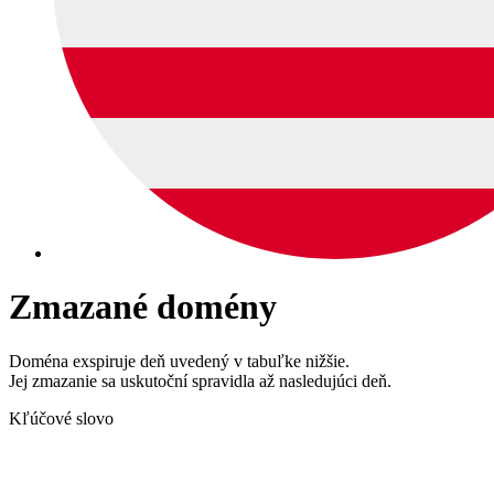
Zmazané domény
Doména exspiruje deň uvedený v tabuľke nižšie.
Jej zmazanie sa uskutoční spravidla až nasledujúci deň.
Kľúčové slovo