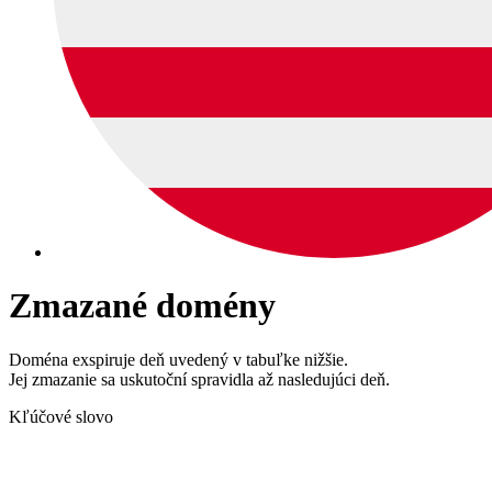
Zmazané domény
Doména exspiruje deň uvedený v tabuľke nižšie.
Jej zmazanie sa uskutoční spravidla až nasledujúci deň.
Kľúčové slovo