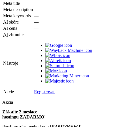
Meta title
—
Meta description
—
Meta keywords
—
AI
skóre
—
AI
cena
—
AI
zhrnutie
—
Nástroje
Akcie
Registrovať
Akcia
Získajte 2 mesiace
hostingu ZADARMO!
Použitím zľavového kódu
U9QD73REWT