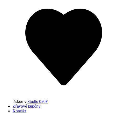
láskou
v
Studio 0x0F
Zľavové kupóny
Kontakt