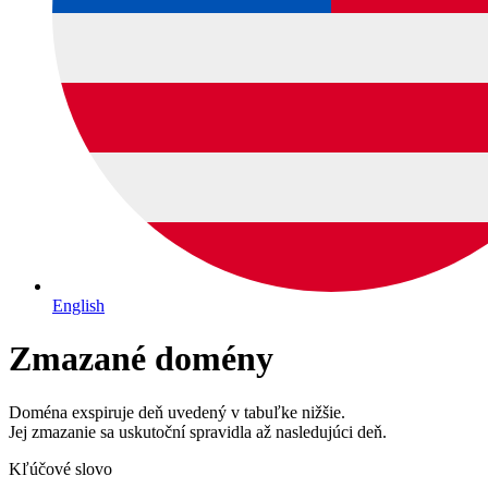
English
Zmazané domény
Doména exspiruje deň uvedený v tabuľke nižšie.
Jej zmazanie sa uskutoční spravidla až nasledujúci deň.
Kľúčové slovo