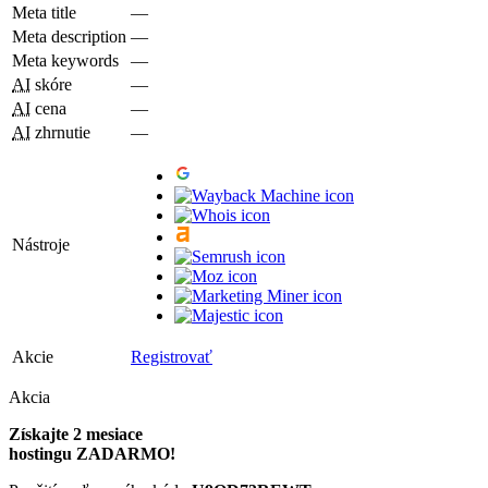
Meta title
—
Meta description
—
Meta keywords
—
AI
skóre
—
AI
cena
—
AI
zhrnutie
—
Nástroje
Akcie
Registrovať
Akcia
Získajte 2 mesiace
hostingu ZADARMO!