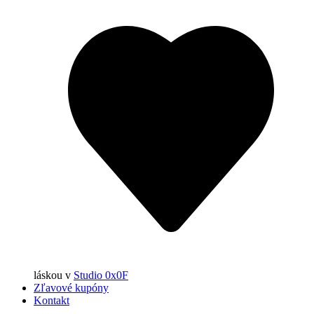
láskou
v
Studio 0x0F
Zľavové kupóny
Kontakt