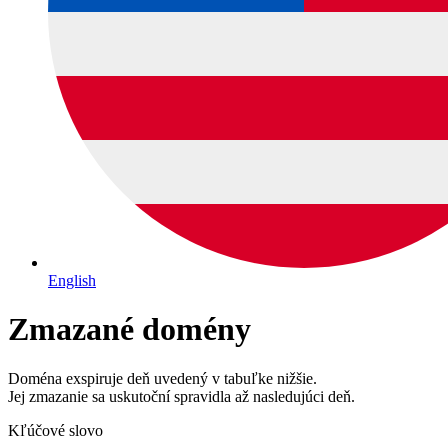
English
Zmazané domény
Doména exspiruje deň uvedený v tabuľke nižšie.
Jej zmazanie sa uskutoční spravidla až nasledujúci deň.
Kľúčové slovo