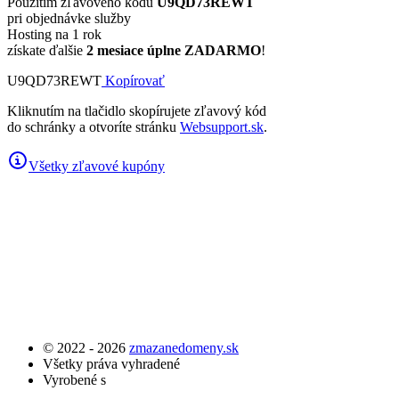
Použitím zľavového kódu
U9QD73REWT
pri objednávke služby
Hosting na 1 rok
získate ďalšie
2 mesiace úplne ZADARMO
!
U9QD73REWT
Kopírovať
Kliknutím na tlačidlo skopírujete zľavový kód
do schránky a otvoríte stránku
Websupport.sk
.
Všetky zľavové kupóny
© 2022 - 2026
zmazanedomeny.sk
Všetky práva vyhradené
Vyrobené s