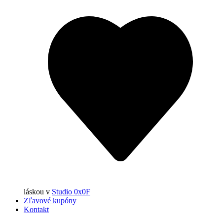
láskou
v
Studio 0x0F
Zľavové kupóny
Kontakt