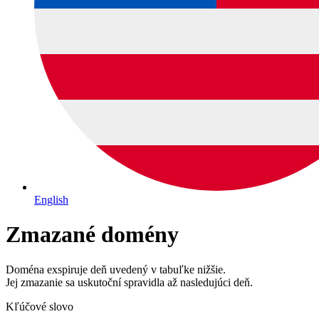
English
Zmazané domény
Doména exspiruje deň uvedený v tabuľke nižšie.
Jej zmazanie sa uskutoční spravidla až nasledujúci deň.
Kľúčové slovo