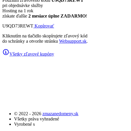
Použitím zľavového kódu
U9QD73REWT
pri objednávke služby
Hosting na 1 rok
získate ďalšie
2 mesiace úplne ZADARMO
!
U9QD73REWT
Kopírovať
Kliknutím na tlačidlo skopírujete zľavový kód
do schránky a otvoríte stránku
Websupport.sk
.
Všetky zľavové kupóny
© 2022 - 2026
zmazanedomeny.sk
Všetky práva vyhradené
Vyrobené s