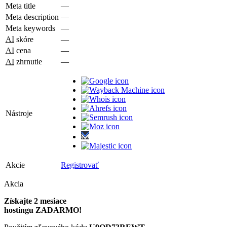
Meta title
—
Meta description
—
Meta keywords
—
AI
skóre
—
AI
cena
—
AI
zhrnutie
—
Nástroje
Akcie
Registrovať
Akcia
Získajte 2 mesiace
hostingu ZADARMO!