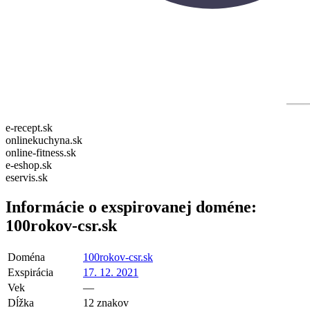
e-recept.sk
onlinekuchyna.sk
online-fitness.sk
e-eshop.sk
eservis.sk
Informácie o exspirovanej doméne:
100rokov-csr.sk
Doména
100rokov-csr.sk
Exspirácia
17. 12. 2021
Vek
—
Dĺžka
12 znakov