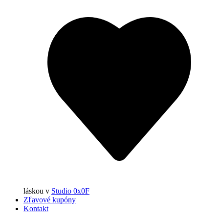
láskou
v
Studio 0x0F
Zľavové kupóny
Kontakt