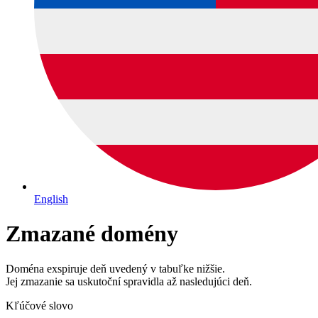
English
Zmazané domény
Doména exspiruje deň uvedený v tabuľke nižšie.
Jej zmazanie sa uskutoční spravidla až nasledujúci deň.
Kľúčové slovo