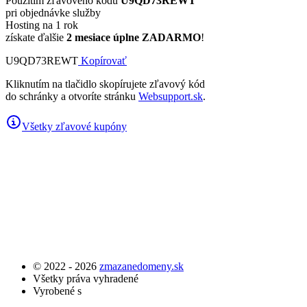
Použitím zľavového kódu
U9QD73REWT
pri objednávke služby
Hosting na 1 rok
získate ďalšie
2 mesiace úplne ZADARMO
!
U9QD73REWT
Kopírovať
Kliknutím na tlačidlo skopírujete zľavový kód
do schránky a otvoríte stránku
Websupport.sk
.
Všetky zľavové kupóny
© 2022 - 2026
zmazanedomeny.sk
Všetky práva vyhradené
Vyrobené s