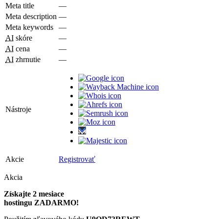
Meta title
—
Meta description
—
Meta keywords
—
AI
skóre
—
AI
cena
—
AI
zhrnutie
—
Nástroje
Akcie
Registrovať
Akcia
Získajte 2 mesiace
hostingu ZADARMO!