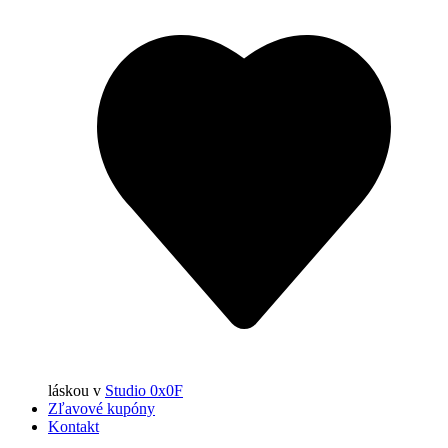
láskou
v
Studio 0x0F
Zľavové kupóny
Kontakt