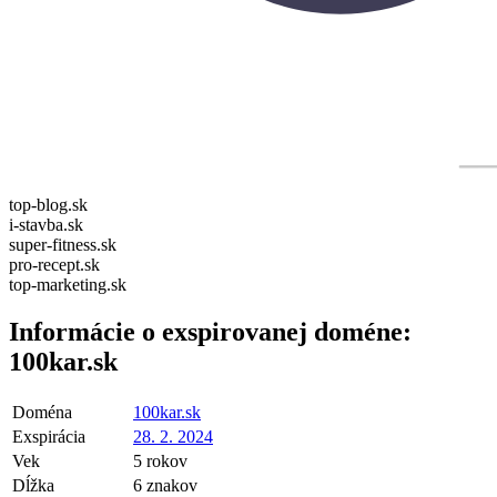
top-blog.sk
i-stavba.sk
super-fitness.sk
pro-recept.sk
top-marketing.sk
Informácie o exspirovanej doméne:
100kar.sk
Doména
100kar.sk
Exspirácia
28. 2. 2024
Vek
5 rokov
Dĺžka
6 znakov