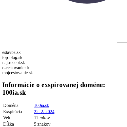
estavba.sk
top-blog.sk
naj-recept.sk
e-cestovanie.sk
mojcestovanie.sk
Informácie o exspirovanej doméne:
100ia.sk
Doména
100ia.sk
Exspirácia
22. 2. 2024
Vek
11 rokov
Dĺžka
5 znakov