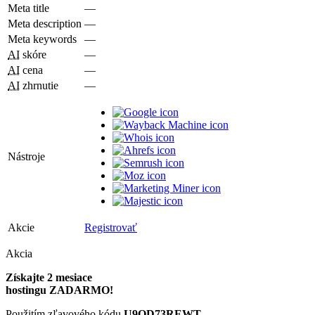
Meta title
—
Meta description
—
Meta keywords
—
AI
skóre
—
AI
cena
—
AI
zhrnutie
—
Nástroje
Akcie
Registrovať
Akcia
Získajte 2 mesiace
hostingu ZADARMO!
Použitím zľavového kódu
U9QD73REWT