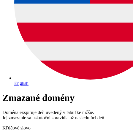
English
Zmazané domény
Doména exspiruje deň uvedený v tabuľke nižšie.
Jej zmazanie sa uskutoční spravidla až nasledujúci deň.
Kľúčové slovo