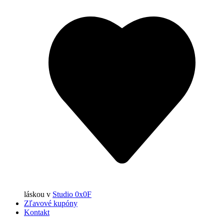
láskou
v
Studio 0x0F
Zľavové kupóny
Kontakt