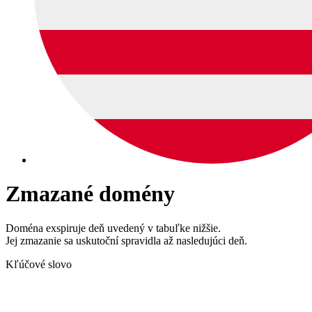
Zmazané domény
Doména exspiruje deň uvedený v tabuľke nižšie.
Jej zmazanie sa uskutoční spravidla až nasledujúci deň.
Kľúčové slovo