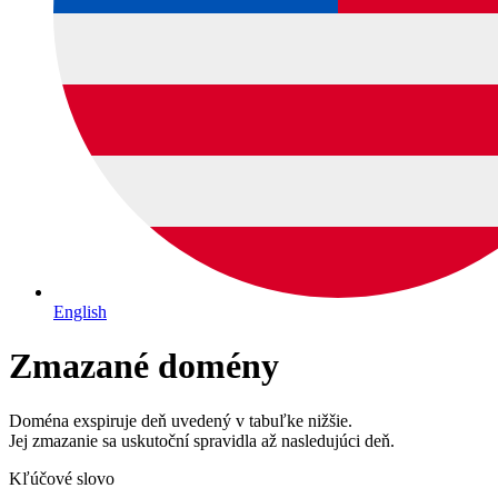
English
Zmazané domény
Doména exspiruje deň uvedený v tabuľke nižšie.
Jej zmazanie sa uskutoční spravidla až nasledujúci deň.
Kľúčové slovo