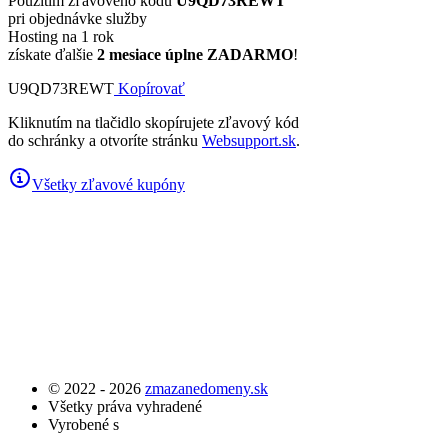
Použitím zľavového kódu
U9QD73REWT
pri objednávke služby
Hosting na 1 rok
získate ďalšie
2 mesiace úplne ZADARMO
!
U9QD73REWT
Kopírovať
Kliknutím na tlačidlo skopírujete zľavový kód
do schránky a otvoríte stránku
Websupport.sk
.
Všetky zľavové kupóny
© 2022 - 2026
zmazanedomeny.sk
Všetky práva vyhradené
Vyrobené s