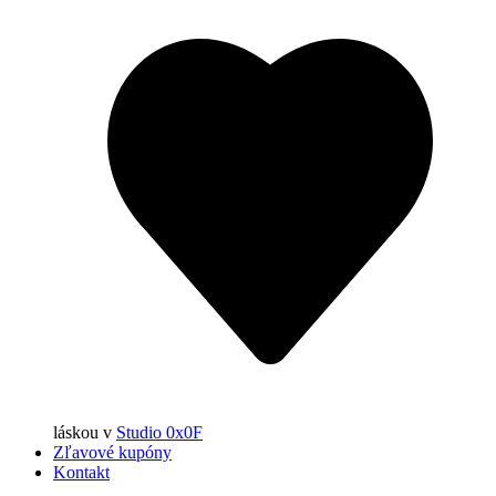
láskou
v
Studio 0x0F
Zľavové kupóny
Kontakt