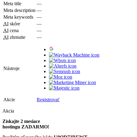
Meta title
—
Meta description
—
Meta keywords
—
AI
skóre
—
AI
cena
—
AI
zhrnutie
—
Nástroje
Akcie
Registrovať
Akcia
Získajte 2 mesiace
hostingu ZADARMO!