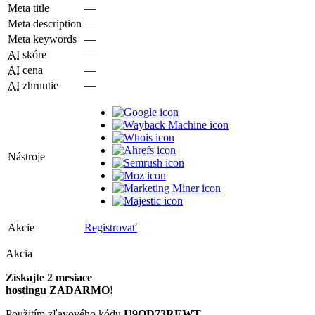
Meta title
—
Meta description
—
Meta keywords
—
AI
skóre
—
AI
cena
—
AI
zhrnutie
—
Nástroje
Akcie
Registrovať
Akcia
Získajte 2 mesiace
hostingu ZADARMO!
Použitím zľavového kódu
U9QD73REWT