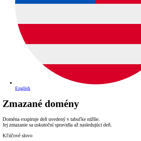
English
Zmazané domény
Doména exspiruje deň uvedený v tabuľke nižšie.
Jej zmazanie sa uskutoční spravidla až nasledujúci deň.
Kľúčové slovo