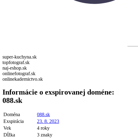
super-kuchyna.sk
topfotograf.sk
naj-eshop.sk
onlinefotograf.sk
onlinekadernictvo.sk
Informácie o exspirovanej doméne:
088.sk
Doména
088.sk
Exspirácia
23. 8. 2023
Vek
4 roky
Dĺžka
3 znaky