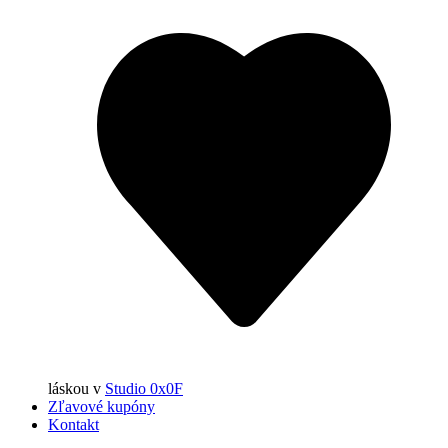
láskou
v
Studio 0x0F
Zľavové kupóny
Kontakt