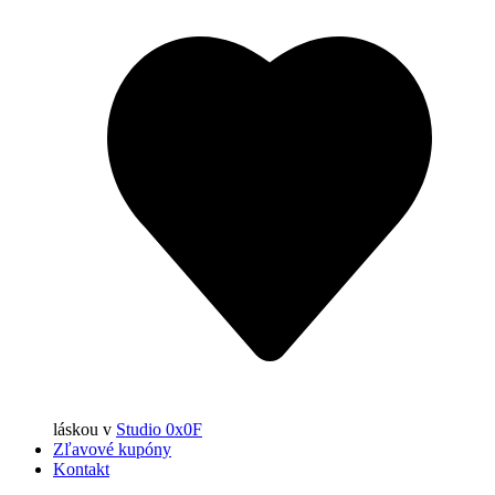
láskou
v
Studio 0x0F
Zľavové kupóny
Kontakt