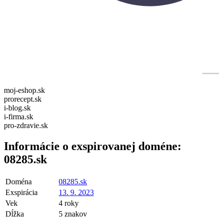
moj-eshop.sk
prorecept.sk
i-blog.sk
i-firma.sk
pro-zdravie.sk
Informácie o exspirovanej doméne:
08285.sk
Doména
08285.sk
Exspirácia
13. 9. 2023
Vek
4 roky
Dĺžka
5 znakov