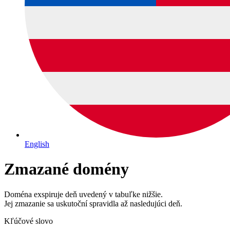
English
Zmazané domény
Doména exspiruje deň uvedený v tabuľke nižšie.
Jej zmazanie sa uskutoční spravidla až nasledujúci deň.
Kľúčové slovo