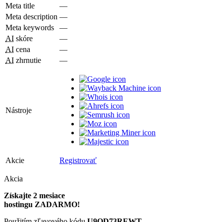
Meta title
—
Meta description
—
Meta keywords
—
AI
skóre
—
AI
cena
—
AI
zhrnutie
—
Nástroje
Akcie
Registrovať
Akcia
Získajte 2 mesiace
hostingu ZADARMO!
Použitím zľavového kódu
U9QD73REWT