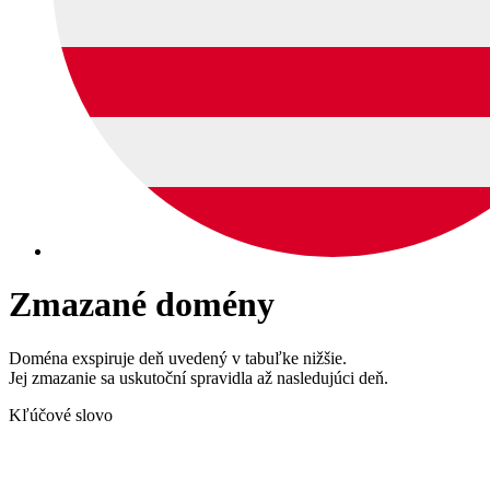
Zmazané domény
Doména exspiruje deň uvedený v tabuľke nižšie.
Jej zmazanie sa uskutoční spravidla až nasledujúci deň.
Kľúčové slovo