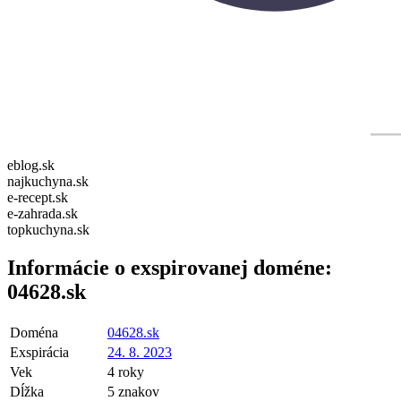
eblog.sk
najkuchyna.sk
e-recept.sk
e-zahrada.sk
topkuchyna.sk
Informácie o exspirovanej doméne:
04628.sk
Doména
04628.sk
Exspirácia
24. 8. 2023
Vek
4 roky
Dĺžka
5 znakov