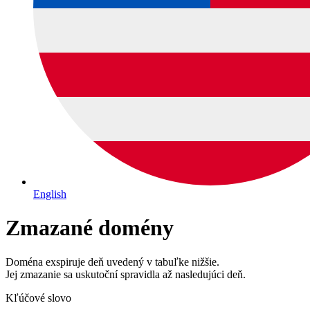
English
Zmazané domény
Doména exspiruje deň uvedený v tabuľke nižšie.
Jej zmazanie sa uskutoční spravidla až nasledujúci deň.
Kľúčové slovo