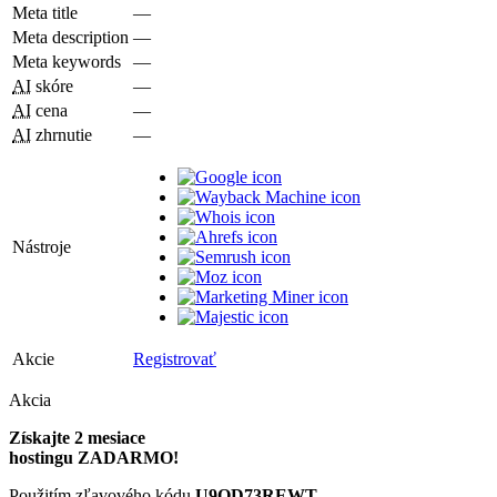
Meta title
—
Meta description
—
Meta keywords
—
AI
skóre
—
AI
cena
—
AI
zhrnutie
—
Nástroje
Akcie
Registrovať
Akcia
Získajte 2 mesiace
hostingu ZADARMO!
Použitím zľavového kódu
U9QD73REWT