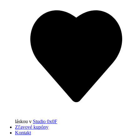
láskou
v
Studio 0x0F
Zľavové kupóny
Kontakt