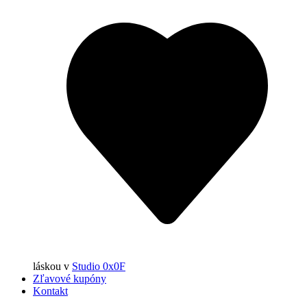
láskou
v
Studio 0x0F
Zľavové kupóny
Kontakt