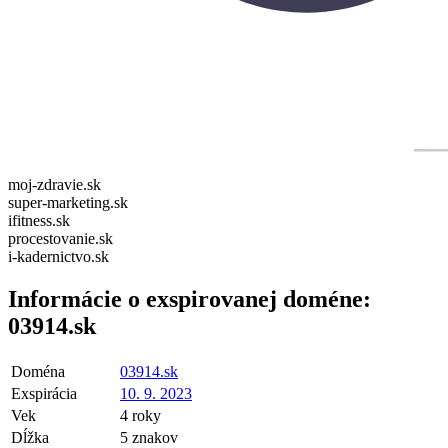
moj-zdravie.sk
super-marketing.sk
ifitness.sk
procestovanie.sk
i-kadernictvo.sk
Informácie o exspirovanej doméne:
03914.sk
Doména
03914.sk
Exspirácia
10. 9. 2023
Vek
4 roky
Dĺžka
5 znakov