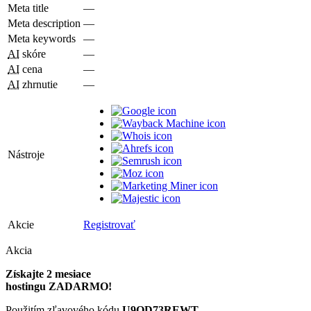
Meta title
—
Meta description
—
Meta keywords
—
AI
skóre
—
AI
cena
—
AI
zhrnutie
—
Nástroje
Akcie
Registrovať
Akcia
Získajte 2 mesiace
hostingu ZADARMO!
Použitím zľavového kódu
U9QD73REWT