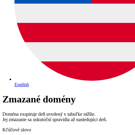
English
Zmazané domény
Doména exspiruje deň uvedený v tabuľke nižšie.
Jej zmazanie sa uskutoční spravidla až nasledujúci deň.
Kľúčové slovo