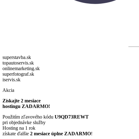
superstavba.sk
topautoservis.sk
onlinemarketing.sk
superfotograf.sk
iservis.sk
Akcia
Získajte 2 mesiace
hostingu ZADARMO!
Použitím zľavového kódu
U9QD73REWT
pri objednávke služby
Hosting na 1 rok
získate ďalšie
2 mesiace úplne ZADARMO
!