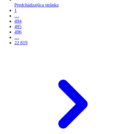
Predchádzajúca stránka
1
…
494
495
496
…
22 819