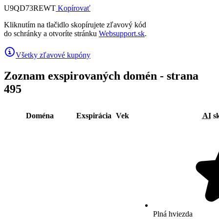
U9QD73REWT
Kopírovať
Kliknutím na tlačidlo skopírujete zľavový kód
do schránky a otvoríte stránku
Websupport.sk
.
Všetky zľavové kupóny
Zoznam exspirovaných domén - strana
495
Doména
Exspirácia
Vek
AI
sk
Plná hviezda