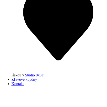
láskou
v
Studio 0x0F
Zľavové kupóny
Kontakt