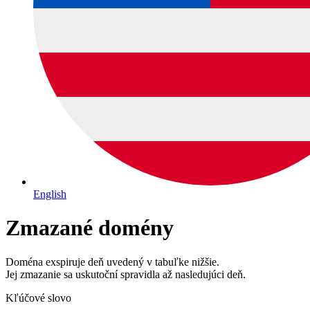
English
Zmazané domény
Doména exspiruje deň uvedený v tabuľke nižšie.
Jej zmazanie sa uskutoční spravidla až nasledujúci deň.
Kľúčové slovo