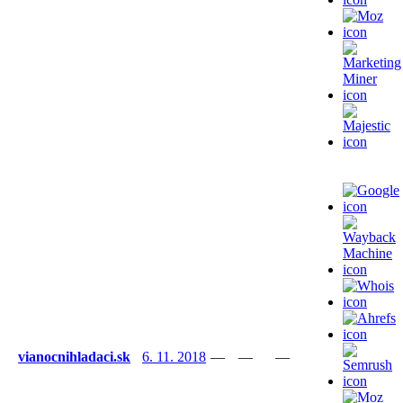
vianocnihladaci.sk
6. 11. 2018
—
—
—