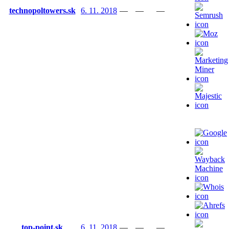
technopoltowers.sk
6. 11. 2018
—
—
—
top-point.sk
6. 11. 2018
—
—
—