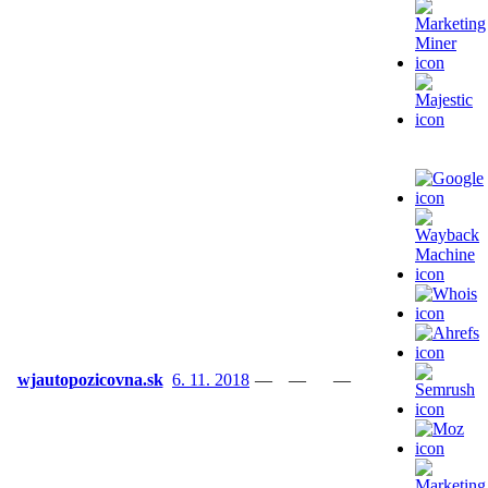
wjautopozicovna.sk
6. 11. 2018
—
—
—