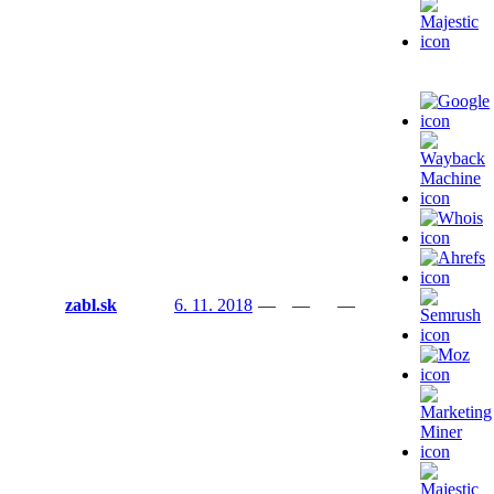
zabl.sk
6. 11. 2018
—
—
—