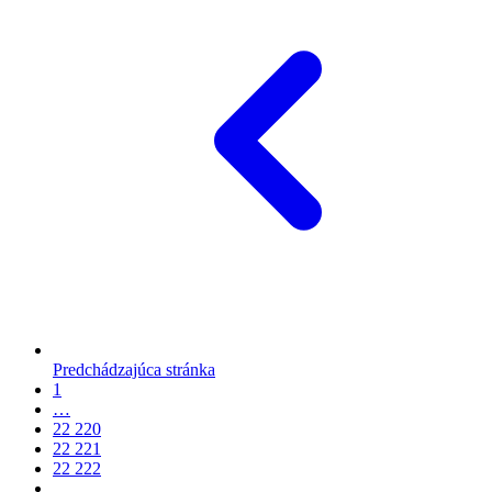
Predchádzajúca stránka
1
…
22 220
22 221
22 222
…