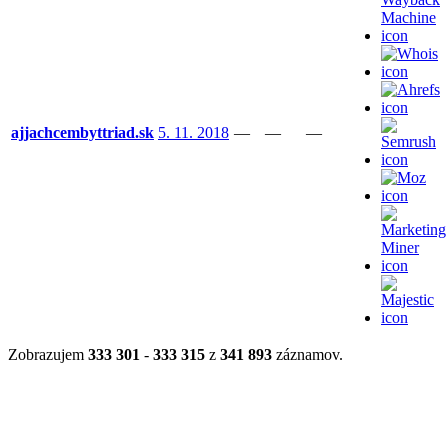
ajjachcembyttriad.sk
5. 11. 2018
—
—
—
Zobrazujem
333 301
-
333 315
z
341 893
záznamov.