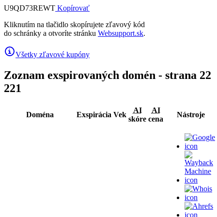
U9QD73REWT
Kopírovať
Kliknutím na tlačidlo skopírujete zľavový kód
do schránky a otvoríte stránku
Websupport.sk
.
Všetky zľavové kupóny
Zoznam exspirovaných domén - strana 22
221
AI
AI
Doména
Exspirácia
Vek
Nástroje
skóre
cena