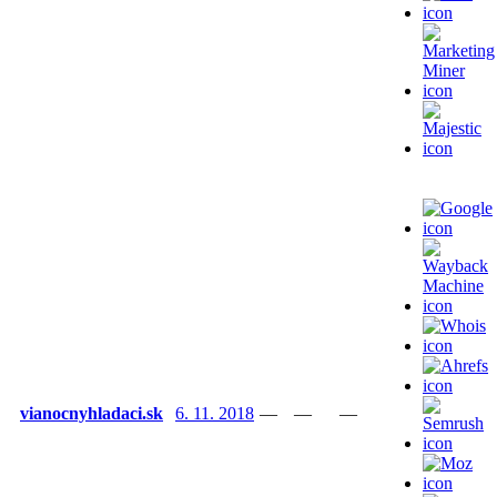
vianocnyhladaci.sk
6. 11. 2018
—
—
—