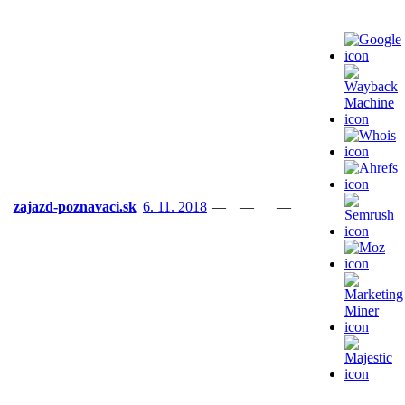
zajazd-poznavaci.sk
6. 11. 2018
—
—
—