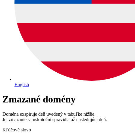
English
Zmazané domény
Doména exspiruje deň uvedený v tabuľke nižšie.
Jej zmazanie sa uskutoční spravidla až nasledujúci deň.
Kľúčové slovo