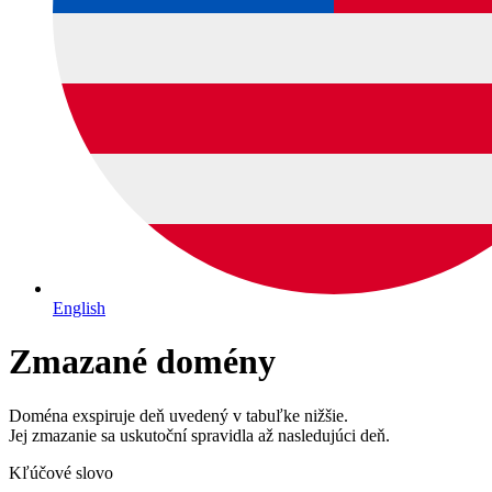
English
Zmazané domény
Doména exspiruje deň uvedený v tabuľke nižšie.
Jej zmazanie sa uskutoční spravidla až nasledujúci deň.
Kľúčové slovo