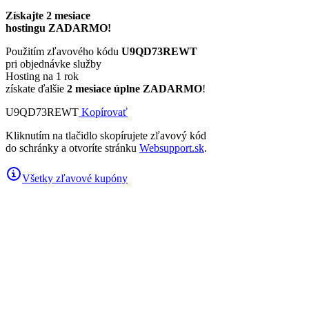
Získajte 2 mesiace
hostingu ZADARMO!
Použitím zľavového kódu
U9QD73REWT
pri objednávke služby
Hosting na 1 rok
získate ďalšie
2 mesiace úplne ZADARMO
!
U9QD73REWT
Kopírovať
Kliknutím na tlačidlo skopírujete zľavový kód
do schránky a otvoríte stránku
Websupport.sk
.
Všetky zľavové kupóny