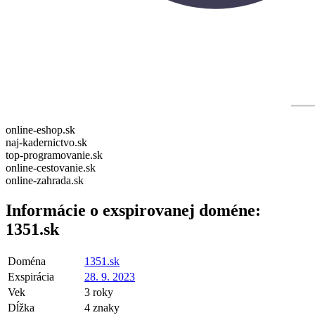
online-eshop.sk
naj-kadernictvo.sk
top-programovanie.sk
online-cestovanie.sk
online-zahrada.sk
Informácie o exspirovanej doméne:
1351.sk
Doména
1351.sk
Exspirácia
28. 9. 2023
Vek
3 roky
Dĺžka
4 znaky