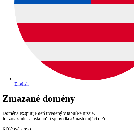
English
Zmazané domény
Doména exspiruje deň uvedený v tabuľke nižšie.
Jej zmazanie sa uskutoční spravidla až nasledujúci deň.
Kľúčové slovo