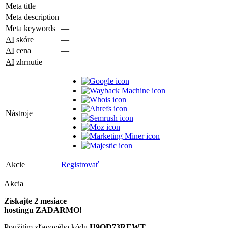
Meta title
—
Meta description
—
Meta keywords
—
AI
skóre
—
AI
cena
—
AI
zhrnutie
—
Nástroje
Akcie
Registrovať
Akcia
Získajte 2 mesiace
hostingu ZADARMO!
Použitím zľavového kódu
U9QD73REWT