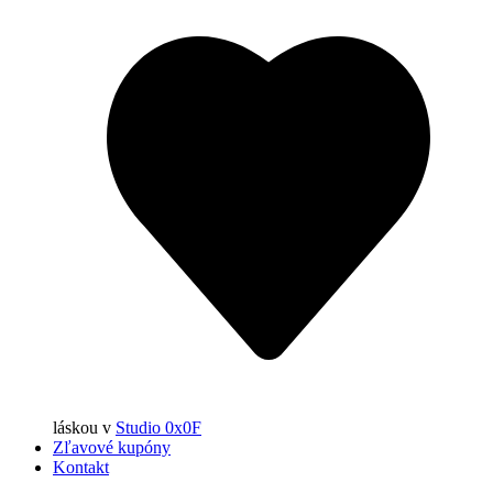
láskou
v
Studio 0x0F
Zľavové kupóny
Kontakt