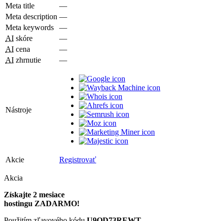
Meta title
—
Meta description
—
Meta keywords
—
AI
skóre
—
AI
cena
—
AI
zhrnutie
—
Nástroje
Akcie
Registrovať
Akcia
Získajte 2 mesiace
hostingu ZADARMO!
Použitím zľavového kódu
U9QD73REWT