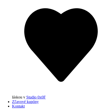
láskou
v
Studio 0x0F
Zľavové kupóny
Kontakt