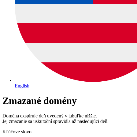
English
Zmazané domény
Doména exspiruje deň uvedený v tabuľke nižšie.
Jej zmazanie sa uskutoční spravidla až nasledujúci deň.
Kľúčové slovo