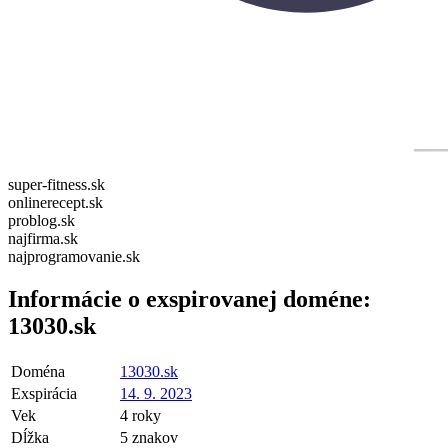
super-fitness.sk
onlinerecept.sk
problog.sk
najfirma.sk
najprogramovanie.sk
Informácie o exspirovanej doméne:
13030.sk
Doména
13030.sk
Exspirácia
14. 9. 2023
Vek
4 roky
Dĺžka
5 znakov