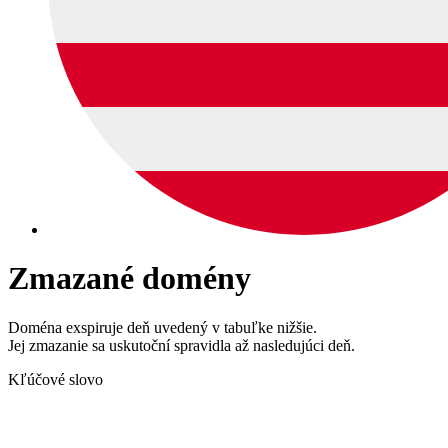
Zmazané domény
Doména exspiruje deň uvedený v tabuľke nižšie.
Jej zmazanie sa uskutoční spravidla až nasledujúci deň.
Kľúčové slovo