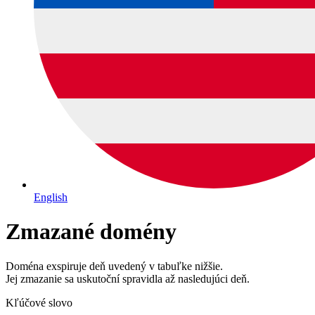
English
Zmazané domény
Doména exspiruje deň uvedený v tabuľke nižšie.
Jej zmazanie sa uskutoční spravidla až nasledujúci deň.
Kľúčové slovo