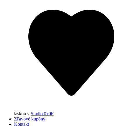
láskou
v
Studio 0x0F
Zľavové kupóny
Kontakt