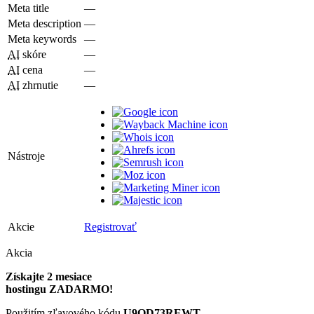
Meta title
—
Meta description
—
Meta keywords
—
AI
skóre
—
AI
cena
—
AI
zhrnutie
—
Nástroje
Akcie
Registrovať
Akcia
Získajte 2 mesiace
hostingu ZADARMO!
Použitím zľavového kódu
U9QD73REWT