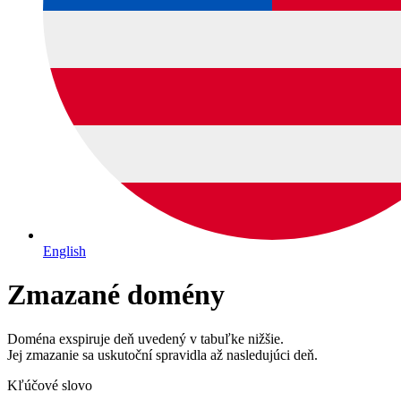
English
Zmazané domény
Doména exspiruje deň uvedený v tabuľke nižšie.
Jej zmazanie sa uskutoční spravidla až nasledujúci deň.
Kľúčové slovo