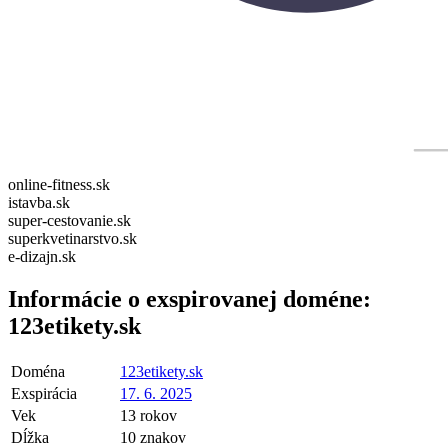
online-fitness.sk
istavba.sk
super-cestovanie.sk
superkvetinarstvo.sk
e-dizajn.sk
Informácie o exspirovanej doméne:
123etikety.sk
Doména
123etikety.sk
Exspirácia
17. 6. 2025
Vek
13 rokov
Dĺžka
10 znakov