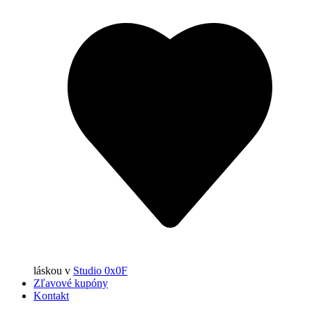
láskou
v
Studio 0x0F
Zľavové kupóny
Kontakt