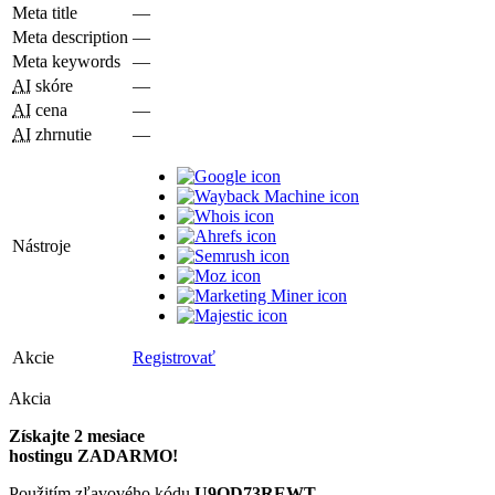
Meta title
—
Meta description
—
Meta keywords
—
AI
skóre
—
AI
cena
—
AI
zhrnutie
—
Nástroje
Akcie
Registrovať
Akcia
Získajte 2 mesiace
hostingu ZADARMO!
Použitím zľavového kódu
U9QD73REWT