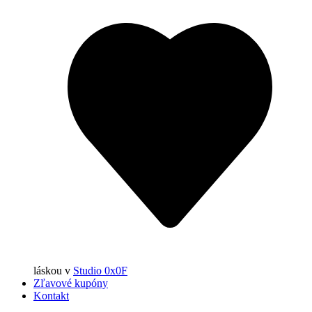
láskou
v
Studio 0x0F
Zľavové kupóny
Kontakt