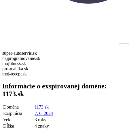
super-autoservis.sk
najprogramovanie.sk
mojfitness.sk
pro-realitka.sk
moj-recept.sk
Informácie o exspirovanej doméne:
1173.sk
Doména
1173.sk
Exspirácia
7. 6. 2024
Vek
3 roky
Dĺžka
4 znaky