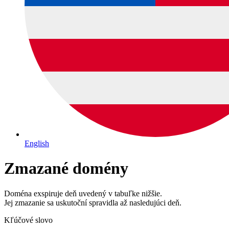
English
Zmazané domény
Doména exspiruje deň uvedený v tabuľke nižšie.
Jej zmazanie sa uskutoční spravidla až nasledujúci deň.
Kľúčové slovo