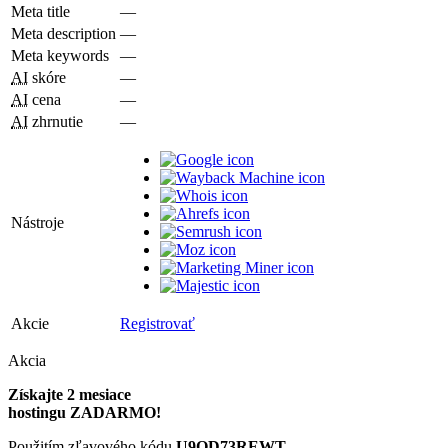
Meta title
—
Meta description
—
Meta keywords
—
AI
skóre
—
AI
cena
—
AI
zhrnutie
—
Nástroje
Akcie
Registrovať
Akcia
Získajte 2 mesiace
hostingu ZADARMO!
Použitím zľavového kódu
U9QD73REWT