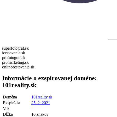
superfotograf.sk
icestovanie.sk
profotograf.sk
promarketing.sk
onlinecestovanie.sk
Informácie o exspirovanej doméne:
101reality.sk
Doména
101reality.sk
Exspirácia
25. 2. 2021
Vek
—
Dĺžka
10 znakov