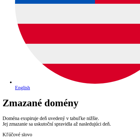
English
Zmazané domény
Doména exspiruje deň uvedený v tabuľke nižšie.
Jej zmazanie sa uskutoční spravidla až nasledujúci deň.
Kľúčové slovo