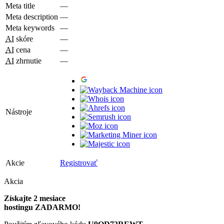
Meta title
—
Meta description
—
Meta keywords
—
AI
skóre
—
AI
cena
—
AI
zhrnutie
—
Nástroje
Akcie
Registrovať
Akcia
Získajte 2 mesiace
hostingu ZADARMO!