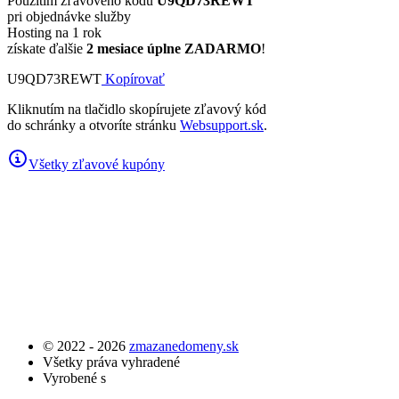
Použitím zľavového kódu
U9QD73REWT
pri objednávke služby
Hosting na 1 rok
získate ďalšie
2 mesiace úplne ZADARMO
!
U9QD73REWT
Kopírovať
Kliknutím na tlačidlo skopírujete zľavový kód
do schránky a otvoríte stránku
Websupport.sk
.
Všetky zľavové kupóny
© 2022 - 2026
zmazanedomeny.sk
Všetky práva vyhradené
Vyrobené s