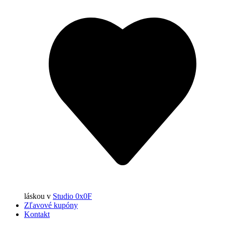
láskou
v
Studio 0x0F
Zľavové kupóny
Kontakt